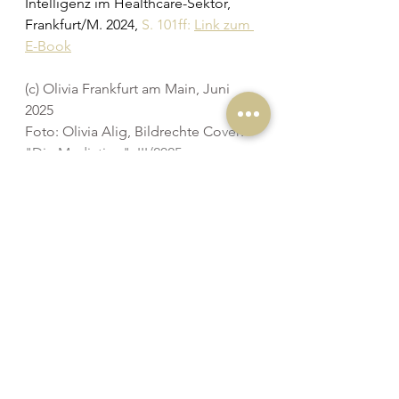
Intelligenz im Healthcare-Sektor, 
Frankfurt/M. 2024, 
S. 101ff: 
Link zum 
E-Book
(c) Olivia Frankfurt am Main, Juni 
2025
Foto: Olivia Alig, Bildrechte Co
ver: 
"Die Mediation", III/2025
Alle ansehen
Aktuelle Beiträge