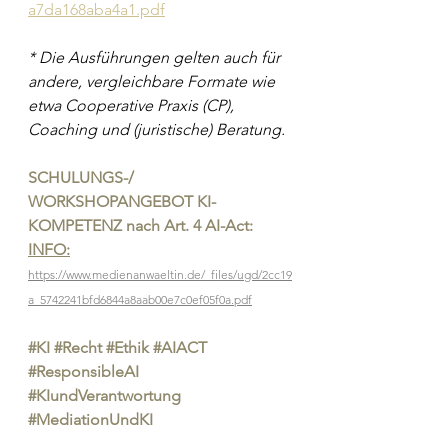
a7da168aba4a1.pdf
* Die Ausführungen gelten auch für 
andere, vergleichbare Formate wie 
etwa Cooperative Praxis (CP), 
Coaching und (juristische) Beratung.
SCHULUNGS-/ 
WORKSHOPANGEBOT KI-
KOMPETENZ nach Art. 4 AI-Act: 
INFO
:
https://www.medienanwaeltin.de/_files/ugd/2cc19
a_5742241bfd6844a8aab00e7c0ef05f0a.pdf
#KI
#Recht
#Ethik
#AIACT
#ResponsibleAI
#KIundVerantwortung
#MediationUndKI