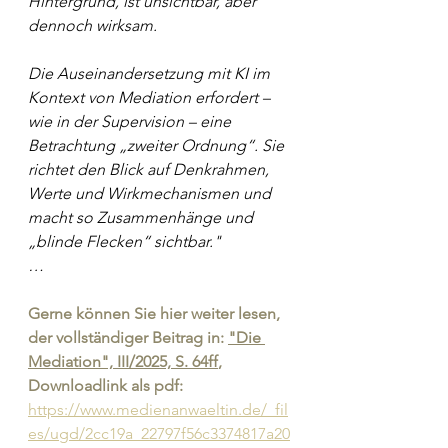
Hintergrund, ist unsichtbar, aber 
dennoch wirksam.
Die Auseinandersetzung mit KI im 
Kontext von Mediation erfordert – 
wie in der Supervision – eine 
Betrachtung „zweiter Ordnung“. Sie 
richtet den Blick auf Denkrahmen, 
Werte und Wirkmechanismen und 
macht so Zusammenhänge und 
„blinde Flecken“ sichtbar."
…
Gerne können Sie hier weiter lesen, 
der vollständiger Beitrag in:
"Die 
Mediation", III/2025, S. 64ff
,
Downloadlink als pdf:  
https://www.medienanwaeltin.de/_fil
es/ugd/2cc19a_22797f56c3374817a20