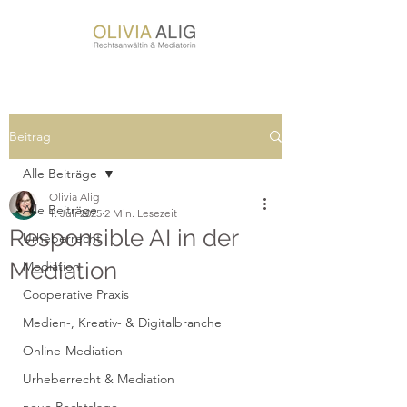
Beitrag
Alle Beiträge
Olivia Alig
Alle Beiträge
1. Juli 2025
2 Min. Lesezeit
Responsible AI in der
Urheberrecht
Mediation
Mediation
Cooperative Praxis
Medien-, Kreativ- & Digitalbranche
Online-Mediation
Urheberrecht & Mediation