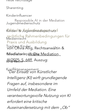
neue Rechtslage
Sharenting
Kinderinfluencer
Responsible AI in der Mediation
Jugendmedienschutz
Ethische Anforderungen und 
Kinder- & Jugendmedienschutz
rechtliche Rahmenbedingungen für 
Medienrecht
Praxis und Ausbildung
Tracking Kinder
von Olivia Alig, Rechtsanwältin & 
Künstliche Intelligenz
Mediatorin, 
in: Die Mediation, 
III/2025, S. 64ff
, Auszug:
KI & Recht
Konfliktmanagement
"Der Einsatz von Künstlicher 
Intelligenz (KI) wirft grundlegende 
Fragen auf, insbesondere im 
Umfeld der Mediation. Eine 
verantwortungsvolle Nutzung von KI 
erfordert eine kritische 
Auseinandersetzung mit dem „Ob“ 